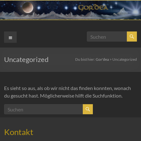
Zum
Inhalt
springen
Gor'dea
Menü
Fantasywelt
Uncategorized
Du bist hier:
Gor'dea
>
Uncategorized
Es sieht so aus, als ob wir nicht das finden konnten, wonach
du gesucht hast. Möglicherweise hilft die Suchfunktion.
Kontakt