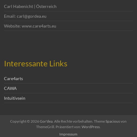
Carl Habenicht | Österreich
Email: carl@gordea.eu
Website: www.care4arts.eu
Interessante Links
Care4arts
CAWA
Intuitivsein
Copyright © 2026
Gor'dea
. Alle Rechte vorbehalten. Theme
Spacious
von
ThemeGrill. Präsentiert von:
WordPress
.
Impressum